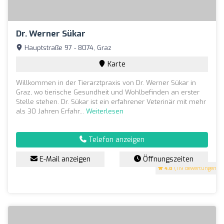
Dr. Werner Sükar
Hauptstraße 97 - 8074, Graz
Karte
Willkommen in der Tierarztpraxis von Dr. Werner Sükar in
Graz, wo tierische Gesundheit und Wohlbefinden an erster
Stelle stehen. Dr. Sükar ist ein erfahrener Veterinär mit mehr
als 30 Jahren Erfahr...
Weiterlesen
Telefon anzeigen
E-Mail anzeigen
Öffnungszeiten
4.8
(119 Bewertungen)