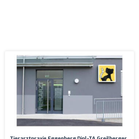
Tierarztpraxis Eggenberg Dipl-TA Greilberger