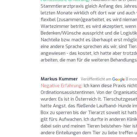
Stammtierarztpraxis gleich Anfang des Jahres i
letzten Monate wirklich oft dort war und auch
flexibel (zusammen)gearbeitet, es wird niema
Wartezimmer betritt, es wird akzeptiert, wen
Bedenken/Wünsche ausspricht und die Logistik 
Nachteile bzw. macht es überhaupt erst möglic
eine andere Sprache sprechen als wir, sind T
angewiesen - das kostet, ich hatte aber trotz
arbeiten, die man für die weiteren Behandlungs
Markus Kummer
Veröffentlicht am
8 mon
Negative Erfahrung:
Ich kann diese Praxis nich
Ordinationsassistentinnen. Von der Organisati
wurden: Es ist in Österreich lt. Tierschutzge
hatte Angst, das fließende Laufband- Hunde i
Box zu sperren bis der Tierarzt soweit ist hatt
gilt fürs Aufwachen. Ich durfte in anderen Kli
dabei sein und meinen Tieren beistehen- hier i
andere Einteilungen dem Tier zu liebe treffe