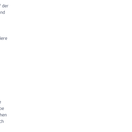
f der
und
iere
e
lbe
chen
ch