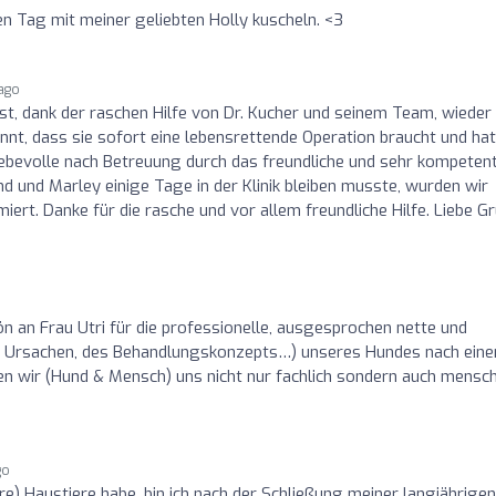
en Tag mit meiner geliebten Holly kuscheln. <3
ago
ist, dank der raschen Hilfe von Dr. Kucher und seinem Team, wieder
nnt, dass sie sofort eine lebensrettende Operation braucht und hat
iebevolle nach Betreuung durch das freundliche und sehr kompeten
d und Marley einige Tage in der Klinik bleiben musste, wurden wir
iert. Danke für die rasche und vor allem freundliche Hilfe. Liebe G
n an Frau Utri für die professionelle, ausgesprochen nette und
r Ursachen, des Behandlungskonzepts…) unseres Hundes nach ein
n wir (Hund & Mensch) uns nicht nur fachlich sondern auch mensch
go
re) Haustiere habe, bin ich nach der Schließung meiner langjährigen