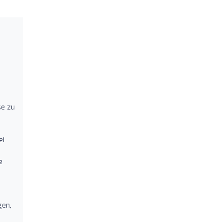
se zu
ei
e
gen,