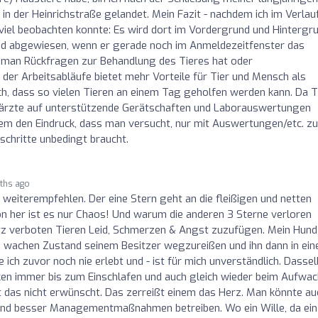
n der Heinrichstraße gelandet. Mein Fazit - nachdem ich im Verlau
 viel beobachten konnte: Es wird dort im Vordergrund und Hintergr
nd abgewiesen, wenn er gerade noch im Anmeldezeitfenster das
n man Rückfragen zur Behandlung des Tieres hat oder
der Arbeitsabläufe bietet mehr Vorteile für Tier und Mensch als
h, dass so vielen Tieren an einem Tag geholfen werden kann. Da T
ierärzte auf unterstützende Gerätschaften und Laborauswertungen
dem den Eindruck, dass man versucht, nur mit Auswertungen/etc. zu
schritte unbedingt braucht.
ths ago
t weiterempfehlen. Der eine Stern geht an die fleißigen und netten
on her ist es nur Chaos! Und warum die anderen 3 Sterne verloren
setz verboten Tieren Leid, Schmerzen & Angst zuzufügen. Mein Hund
m wachen Zustand seinem Besitzer wegzureißen und ihn dann in ein
e ich zuvor noch nie erlebt und - ist für mich unverständlich. Dasse
niken immer bis zum Einschlafen und auch gleich wieder beim Aufwa
st das nicht erwünscht. Das zerreißt einem das Herz. Man könnte au
n und besser Managementmaßnahmen betreiben. Wo ein Wille, da ein