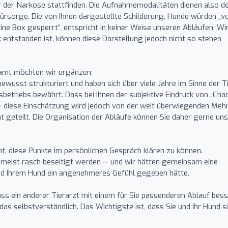
r der Narkose stattfinden. Die Aufnahmemodalitäten dienen also d
Fürsorge. Die von Ihnen dargestellte Schilderung, Hunde würden „
ine Box gesperrt“, entspricht in keiner Weise unseren Abläufen. Wi
k entstanden ist, können diese Darstellung jedoch nicht so stehen
samt möchten wir ergänzen:
ewusst strukturiert und haben sich über viele Jahre im Sinne der T
sbetriebs bewährt. Dass bei Ihnen der subjektive Eindruck von „Cha
— diese Einschätzung wird jedoch von der weit überwiegenden Mehr
ht geteilt. Die Organisation der Abläufe können Sie daher gerne uns
, diese Punkte im persönlichen Gespräch klären zu können.
meist rasch beseitigt werden — und wir hätten gemeinsam eine
nd Ihrem Hund ein angenehmeres Gefühl gegeben hätte.
ss ein anderer Tierarzt mit einem für Sie passenderen Ablauf bes
 das selbstverständlich. Das Wichtigste ist, dass Sie und Ihr Hund s