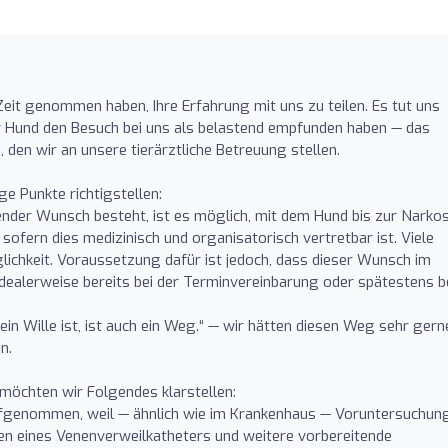
 Zeit genommen haben, Ihre Erfahrung mit uns zu teilen. Es tut uns
 Ihr Hund den Besuch bei uns als belastend empfunden haben — das
 den wir an unsere tierärztliche Betreuung stellen.
e Punkte richtigstellen:
ngender Wunsch besteht, ist es möglich, mit dem Hund bis zur Narko
sofern dies medizinisch und organisatorisch vertretbar ist. Viele
lichkeit. Voraussetzung dafür ist jedoch, dass dieser Wunsch im
dealerweise bereits bei der Terminvereinbarung oder spätestens b
ein Wille ist, ist auch ein Weg.“ — wir hätten diesen Weg sehr gern
n.
möchten wir Folgendes klarstellen:
fgenommen, weil — ähnlich wie im Krankenhaus — Voruntersuchun
en eines Venenverweilkatheters und weitere vorbereitende