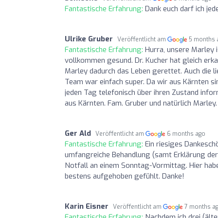
Fantastische Erfahrung:
Dank euch darf ich jed
Ulrike Gruber
Veröffentlicht am
5 months 
Fantastische Erfahrung:
Hurra, unsere Marley 
vollkommen gesund. Dr. Kucher hat gleich erka
Marley dadurch das Leben gerettet. Auch die l
Team war einfach super. Da wir aus Kärnten sin
jeden Tag telefonisch über ihren Zustand inform
aus Kärnten. Fam. Gruber und natürlich Marley.
Ger Ald
Veröffentlicht am
6 months ago
Fantastische Erfahrung:
Ein riesiges Dankeschö
umfangreiche Behandlung (samt Erklärung de
Notfall an einem Sonntag-Vormittag. Hier habe
bestens aufgehoben gefühlt. Danke!
Karin Eisner
Veröffentlicht am
7 months a
Fantastische Erfahrung:
Nachdem ich drei (älte