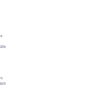
te
rüße
em
lich