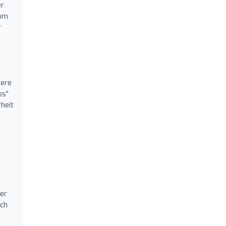
er
vom
r
iere
os“
heit
ser
ich