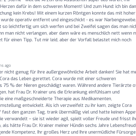
n Herzen dafür in dem schweren Moment! Und zum Hund: ich bin dan
rsuchung kein Krebs! Mit einem kurzen Röntgen konnte das mit hoher
 wurde operativ entfernt und eingeschickt - es war Narbengewebe.
t so leichtfertig um sich werfen und bei Zweifel sagen das man nic
kann man nicht verlangen, aber dann wäre es menschlich nett wenn 
 für einen Tipp. Tut mir leid, aber der Vorfall belastet mich noch
hs ago
ner nicht genug für ihre außergewöhnliche Arbeit danken! Sie hat m
n Cora das Leben gerettet. Cora wurde mit einer schweren
eits 75 % der Nieren geschädigt waren. Während andere Tierärzte o
en, hat Frau Dr. Krainer uns die Erkrankung einfühlsam und
 sie eine maßgeschneiderte Therapie aus Medikamenten,
tellung entwickelt. Als ich verzweifelt zu ihr kam, zeigte Cora
fast den ganzen Tag, trank übermäßig viel und hatte keinen Appet
erwandelt – sie ist wieder agil, spielt voller Freude und frisst ih
n, als hätte Frau Dr. Krainer meiner Hündin sechs Jahre Lebensfreu
gende Kompetenz, Ihr großes Herz und Ihre unermüdliche Fürsorge.