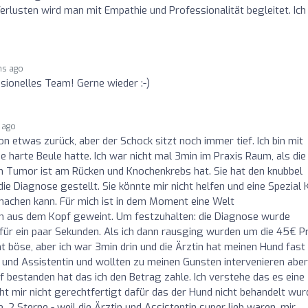
erlusten wird man mit Empathie und Professionalität begleitet. Ich
hs ago
sionelles Team! Gerne wieder :-)
 ago
hon etwas zurück, aber der Schock sitzt noch immer tief. Ich bin mit
 harte Beule hatte. Ich war nicht mal 3min im Praxis Raum, als die
ein Tumor ist am Rücken und Knochenkrebs hat. Sie hat den knubbel
 Diagnose gestellt. Sie könnte mir nicht helfen und eine Spezial K
machen kann. Für mich ist in dem Moment eine Welt
 aus dem Kopf geweint. Um festzuhalten: die Diagnose wurde
für ein paar Sekunden. Als ich dann rausging wurden um die 45€ P
cht böse, aber ich war 3min drin und die Ärztin hat meinen Hund fast
b und Assistentin und wollten zu meinen Gunsten intervenieren aber
f bestanden hat das ich den Betrag zahle. Ich verstehe das es eine
ht mir nicht gerechtfertigt dafür das der Hund nicht behandelt wur
 2 Sterne - weil die Ärztin und Assistentin super lieb waren, mir