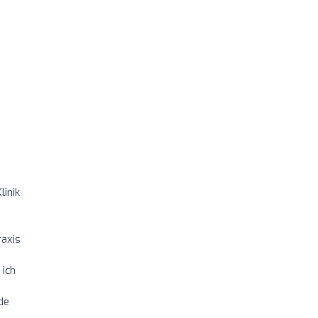
linik
raxis
 ich
de