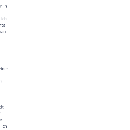
n in
 Ich
hts
man
einer
ft
it.
r
de
 Ich