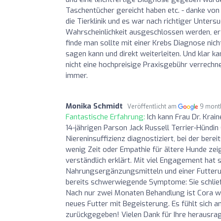
Taschentücher gereicht haben etc. - danke vo
die Tierklinik und es war nach richtiger Unte
Wahrscheinlichkeit ausgeschlossen werden, er
finde man sollte mit einer Krebs Diagnose nich
sagen kann und direkt weiterleiten. Und klar 
nicht eine hochpreisige Praxisgebühr verrechnet
immer.
Monika Schmidt
Veröffentlicht am
9 mont
Fantastische Erfahrung:
Ich kann Frau Dr. Krai
14-jährigen Parson Jack Russell Terrier-Hündi
Niereninsuffizienz diagnostiziert, bei der ber
wenig Zeit oder Empathie für ältere Hunde zeig
verständlich erklärt. Mit viel Engagement hat
Nahrungsergänzungsmitteln und einer Futterums
bereits schwerwiegende Symptome: Sie schlief 
Nach nur zwei Monaten Behandlung ist Cora wie v
neues Futter mit Begeisterung. Es fühlt sich a
zurückgegeben! Vielen Dank für Ihre herausra