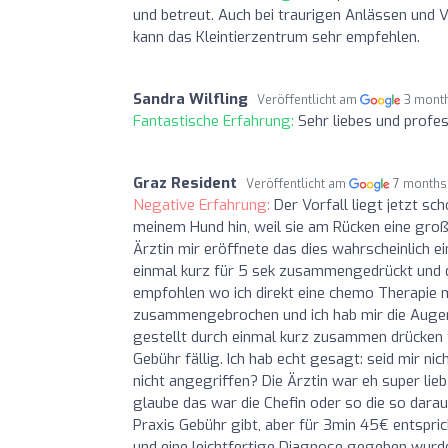
und betreut. Auch bei traurigen Anlässen und V
kann das Kleintierzentrum sehr empfehlen.
Sandra Wilfling
Veröffentlicht am
3 mont
Fantastische Erfahrung:
Sehr liebes und profes
Graz Resident
Veröffentlicht am
7 months
Negative Erfahrung:
Der Vorfall liegt jetzt sc
meinem Hund hin, weil sie am Rücken eine große
Ärztin mir eröffnete das dies wahrscheinlich 
einmal kurz für 5 sek zusammengedrückt und die
empfohlen wo ich direkt eine chemo Therapie 
zusammengebrochen und ich hab mir die Augen
gestellt durch einmal kurz zusammen drücken 
Gebühr fällig. Ich hab echt gesagt: seid mir ni
nicht angegriffen? Die Ärztin war eh super lie
glaube das war die Chefin oder so die so darau
Praxis Gebühr gibt, aber für 3min 45€ entspric
und eine leichtfertige Diagnose gegeben wurde.