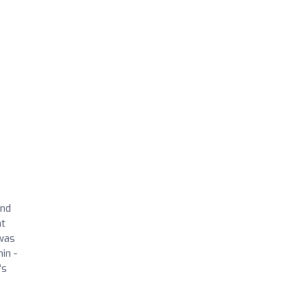
und
at
 was
in -
‘s