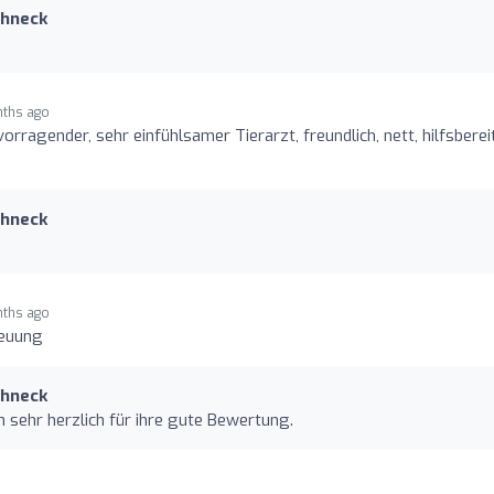
chneck
ths ago
vorragender, sehr einfühlsamer Tierarzt, freundlich, nett, hilfsbereit
chneck
ths ago
reuung
chneck
 sehr herzlich für ihre gute Bewertung.