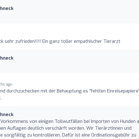
chneck
ck sehr zufrieden!!!! Ein ganz toller empathischer Tierarzt
chneck
ths ago
nd durchzuchecken mit der Behauptung es "fehlten Einreisepapiere"
.
chneck
 Vorkommens von einigen Tollwutfällen bei Importen von Hunden 
ichen Auflagen deutlich verschärft worden. Wir Tierärztinnen und
 sorgfältig zu kontrollieren. Dafür ist eine Ordinationsgebühr zu