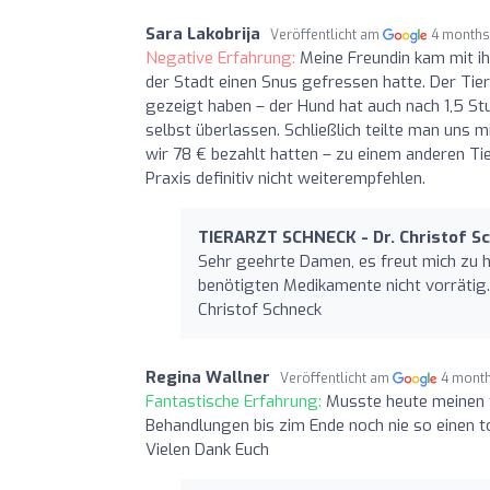
Sara Lakobrija
Veröffentlicht am
4 months
Negative Erfahrung:
Meine Freundin kam mit ih
der Stadt einen Snus gefressen hatte. Der Tie
gezeigt haben – der Hund hat auch nach 1,5 St
selbst überlassen. Schließlich teilte man uns 
wir 78 € bezahlt hatten – zu einem anderen Tie
Praxis definitiv nicht weiterempfehlen.
TIERARZT SCHNECK - Dr. Christof S
Sehr geehrte Damen, es freut mich zu h
benötigten Medikamente nicht vorrätig.
Christof Schneck
Regina Wallner
Veröffentlicht am
4 mont
Fantastische Erfahrung:
Musste heute meinen t
Behandlungen bis zim Ende noch nie so einen tol
Vielen Dank Euch