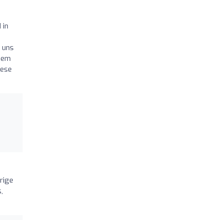
 in
r uns
hdem
iese
rige
,