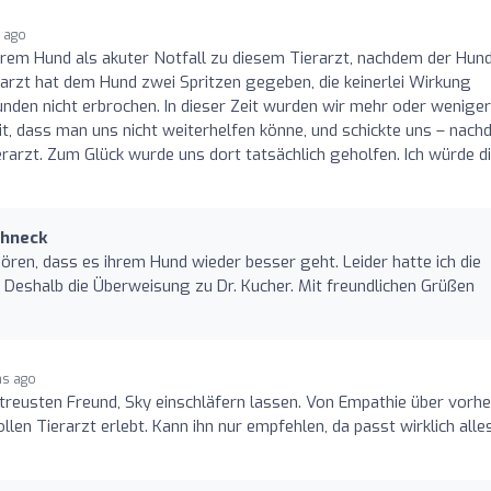
 ago
rem Hund als akuter Notfall zu diesem Tierarzt, nachdem der Hund
rarzt hat dem Hund zwei Spritzen gegeben, die keinerlei Wirkung
unden nicht erbrochen. In dieser Zeit wurden wir mehr oder wenige
mit, dass man uns nicht weiterhelfen könne, und schickte uns – nac
rarzt. Zum Glück wurde uns dort tatsächlich geholfen. Ich würde d
chneck
ören, dass es ihrem Hund wieder besser geht. Leider hatte ich die
 Deshalb die Überweisung zu Dr. Kucher. Mit freundlichen Grüßen
hs ago
reusten Freund, Sky einschläfern lassen. Von Empathie über vorhe
len Tierarzt erlebt. Kann ihn nur empfehlen, da passt wirklich alles