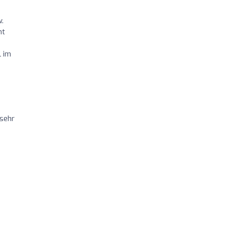
w.
mt
l im
 sehr