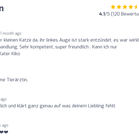
n
4.1
/5 (120 Bewert
1 month ago
r kleinen Katze da, ihr linkes Auge ist stark entzündet, es war wirkl
andlung, Sehr kompetent, super freundlich . Kann ich nur
Kater Kiko
e Tierärztin.
 ago
dlich und klärt ganz genau auf was deinem Liebling fehlt
s ago
❤️❤️