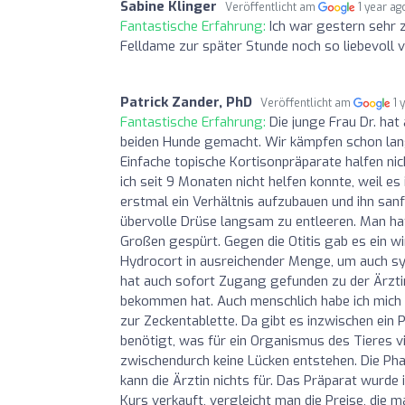
Sabine Klinger
Veröffentlicht am
1 year ag
Fantastische Erfahrung:
Ich war gestern sehr 
Felldame zur später Stunde noch so liebevoll v
Patrick Zander, PhD
Veröffentlicht am
1 
Fantastische Erfahrung:
Die junge Frau Dr. ha
beiden Hunde gemacht. Wir kämpfen schon lang 
Einfache topische Kortisonpräparate halfen ni
ich seit 9 Monaten nicht helfen konnte, weil e
erstmal ein Verhältnis aufzubauen und ihn sanf
übervolle Drüse langsam zu entleeren. Man ha
Großen gespürt. Gegen die Otitis gab es ein 
Hydrocort in ausreichender Menge, um auch sys
hat auch sofort Zugang gefunden zu der Ärztin
bekommen hat. Auch menschlich habe ich mich 
zur Zeckentablette. Da gibt es inzwischen ein 
benötigt, was für ein Organismus des Tieres v
zwischendurch keine Lücken entstehen. Die Pha
kann die Ärztin nichts für. Das Präparat wurd
Kurs verkauft, vergleicht man die Preise, die m