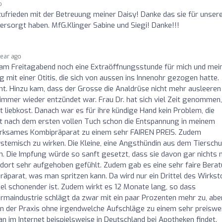
o
zufrieden mit der Betreuung meiner Daisy! Danke das sie für unser
ersorgt haben. MfG.Klinger Sabine und Siegi! Danke!!!
year ago
t am Freitagabend noch eine Extraöffnungsstunde für mich und mei
mit einer Otitis, die sich von aussen ins Innenohr gezogen hatte.
cht. Hinzu kam, dass der Grosse die Analdrüse nicht mehr ausleeren
s immer wieder entzündet war. Frau Dr. hat sich viel Zeit genommen
t liebkost. Danach war es für ihre kündige Hand kein Problem, die
t nach dem ersten vollen Tuch schon die Entspannung in meinem
wirksames Kombipräparat zu einem sehr FAIREN PREIS. Zudem
temisch zu wirken. Die Kleine, eine Angsthündin aus dem Tierschu
. Die Impfung würde so sanft gesetzt, dass sie davon gar nichts 
dort sehr aufgehoben gefühlt. Zudem gab es eine sehr faire Bera
Präparat, was man spritzen kann. Da wird nur ein Drittel des Wirkst
iel schonender ist. Zudem wirkt es 12 Monate lang, so dass
rmaindustrie schlägt da zwar mit ein paar Prozenten mehr zu, abe
e in der Praxis ohne irgendwelche Aufschläge zu einem sehr preiswe
an im Internet beispielsweise in Deutschland bei Apotheken findet.