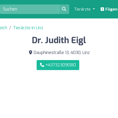
Tierärzte
Fügen S
eich
Tierärzte in Linz
Dr. Judith Eigl
Dauphinestraße 13, 4030, Linz
+43732309080