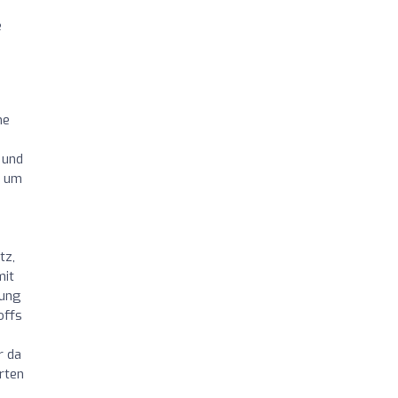
e
ne
 und
, um
tz,
mit
tung
offs
r da
rten