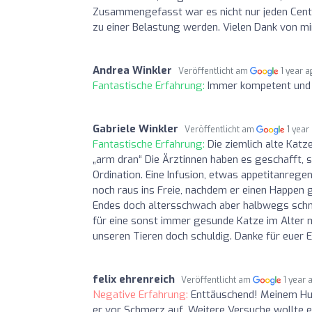
Zusammengefasst war es nicht nur jeden Cent
zu einer Belastung werden. Vielen Dank von mi
Andrea Winkler
Veröffentlicht am
1 year 
Fantastische Erfahrung:
Immer kompetent und f
Gabriele Winkler
Veröffentlicht am
1 year
Fantastische Erfahrung:
Die ziemlich alte Kat
„arm dran“ Die Ärztinnen haben es geschafft, s
Ordination. Eine Infusion, etwas appetitanrege
noch raus ins Freie, nachdem er einen Happen 
Endes doch altersschwach aber halbwegs schme
für eine sonst immer gesunde Katze im Alter m
unseren Tieren doch schuldig. Danke für eue
felix ehrenreich
Veröffentlicht am
1 year 
Negative Erfahrung:
Enttäuschend! Meinem Hun
er vor Schmerz auf. Weitere Versuche wollte e