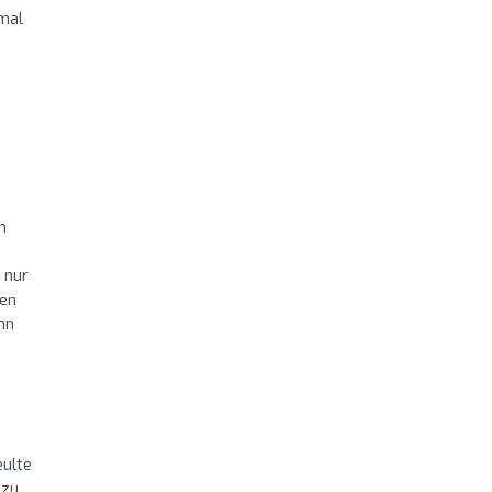
mal
h
 nur
ten
nn
eulte
 zu