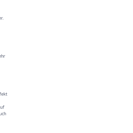
r.
ehr
fekt
auf
auch