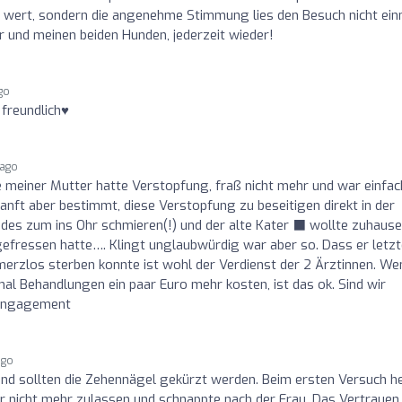
 wert, sondern die angenehme Stimmung lies den Besuch nicht ein
r und meinen beiden Hunden, jederzeit wieder!
ago
reundlich♥️
 ago
ze meiner Mutter hatte Verstopfung, fraß nicht mehr und war einfac
anft aber bestimmt, diese Verstopfung zu beseitigen direkt in der
ndes zum ins Ohr schmieren(!) und der alte Kater ‍⬛ wollte zuhause
gefressen hatte…. Klingt unglaubwürdig war aber so. Dass er letz
rzlos sterben konnte ist wohl der Verdienst der 2 Ärztinnen. We
al Behandlungen ein paar Euro mehr kosten, ist das ok. Sind wir
r Engagement
ago
d sollten die Zehennägel gekürzt werden. Beim ersten Versuch h
r nicht mehr zulassen und schnappte nach der Frau. Das Vertrauen