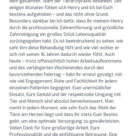
dem gesamten Team der Tierarztpraxis bedanken. Seit
einigen Monaten fühlen sich Henry und ich bei Euch
bestens aufgehoben – und das nicht ohne Grund.
Besonders dankbar bin ich dafür, dass Ihr meinem Henry
durch die professionelle Zahnentfernung und gründliche
Zahnreinigung ein großes Stück Lebensqualität
zurückgegeben habt. Es ist beeindruckend zu sehen, wie
sehr ihm diese Behandlung hilft und wie viel wohler er
sich mit seinen 16 Jahren dadurch wieder fühlt. Auch
heute – trotz offensichtlich hohen Arbeitsaufkommens
und des verlängerten Wochenendes durch den
bevorstehenden Feiertag – habt Ihr erneut gezeigt, mit
wie viel Engagement, Ruhe und Fachlichkeit Ihr jedem
einzelnen Patienten begegnet. Euer unermüdlicher
Einsatz, Eure Geduld und der respektvolle Umgang mit
Tier und Mensch sind absolut bemerkenswert. Man
merkt in jedem Moment, wie sehr Euch das Wohl der
Tiere am Herzen liegt und dass Ihr stets Euer Bestes
gebt, um eine optimale Versorgung zu gewährleisten.
Vielen Dank für Eure großartige Arbeit, Eure
Professionalität und die einfühlsame Betreuung. Eine