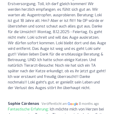
Erstversorgung. Toll, ich darf gleich kommen! Wir
werden herzlich empfangen, es fühlt sich gut an. Wir
warten ab; Augentropfen, ausprobieren. Beratung: Loki
ist gut 18 Jahre alt. Hm? Aber er ist fit!! Ne OP würde er
überstehen und sonst schaut auch alles gut aus. Danke
für die Umsicht!! Montag, 8.12.2025 - Feiertag. Es geht
nicht mehr. Loki schreit und will das Auge auskratzen.
Wir dürfen sofort kommen. Loki bleibt dort und das Auge
wird entfernt. Das Auge ist weg und es geht Loki sehr
gut!! Vielen lieben Dank für die erstklassige Beratung &
Betreuung. UND: Ich hatte schon einige Katzen. Und
natürlich Tierarzt-Besuche: Noch nie hat sich ein TA
später nach der Katze erkundigt, ob es ihr jetzt gut geht!
Ich war erstaunt und freudig überrascht!! Danke
nochmals!! Loki geht's gut, er genießt sein Leben und
der Verlust des Auges stört ihn überhaupt nicht.
Sophie Cárdenas
Veröffentlicht am
8 months ago
Fantastische Erfahrung:
Ich möchte mich von Herzen bei