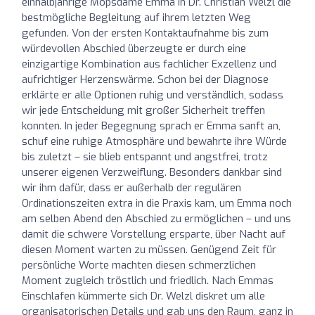
einhalbjährige Mopsdame Emma in Dr. Christian Welzl die
bestmögliche Begleitung auf ihrem letzten Weg
gefunden. Von der ersten Kontaktaufnahme bis zum
würdevollen Abschied überzeugte er durch eine
einzigartige Kombination aus fachlicher Exzellenz und
aufrichtiger Herzenswärme. Schon bei der Diagnose
erklärte er alle Optionen ruhig und verständlich, sodass
wir jede Entscheidung mit großer Sicherheit treffen
konnten. In jeder Begegnung sprach er Emma sanft an,
schuf eine ruhige Atmosphäre und bewahrte ihre Würde
bis zuletzt – sie blieb entspannt und angstfrei, trotz
unserer eigenen Verzweiflung. Besonders dankbar sind
wir ihm dafür, dass er außerhalb der regulären
Ordinationszeiten extra in die Praxis kam, um Emma noch
am selben Abend den Abschied zu ermöglichen – und uns
damit die schwere Vorstellung ersparte, über Nacht auf
diesen Moment warten zu müssen. Genügend Zeit für
persönliche Worte machten diesen schmerzlichen
Moment zugleich tröstlich und friedlich. Nach Emmas
Einschlafen kümmerte sich Dr. Welzl diskret um alle
organisatorischen Details und gab uns den Raum, ganz in