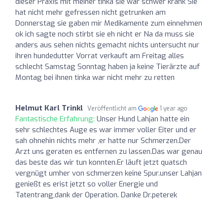
dieser Praxis mit meiner tinka sie war schwer krank Sie
hat nicht mehr gefressen nicht getrunken am
Donnerstag sie gaben mir Medikamente zum einnehmen
ok ich sagte noch stirbt sie eh nicht er Na da muss sie
anders aus sehen nichts gemacht nichts untersucht nur
ihren hundedutter Vorrat verkauft am Freitag alles
schlecht Samstag Sonntag haben ja keine Tierärzte auf
Montag bei ihnen tinka war nicht mehr zu retten
Helmut Karl Trinkl
Veröffentlicht am
1 year ago
Fantastische Erfahrung:
Unser Hund Lahjan hatte ein
sehr schlechtes Auge es war immer voller Eiter und er
sah ohnehin nichts mehr ,er hatte nur Schmerzen.Der
Arzt uns geraten es entfernen zu lassen.Das war genau
das beste das wir tun konnten.Er läuft jetzt quatsch
vergnügt umher von schmerzen keine Spur.unser Lahjan
genießt es erist jetzt so voller Energie und
Tatentrang,dank der Operation. Danke Dr.peterek