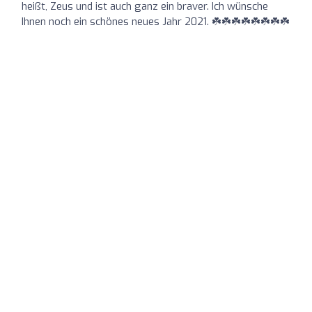
heißt, Zeus und ist auch ganz ein braver. Ich wünsche
Ihnen noch ein schönes neues Jahr 2021. ☘️☘️☘️☘️☘️☘️☘️☘️