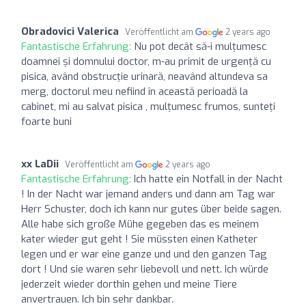
Obradovici Valerica
Veröffentlicht am
2 years ago
Fantastische Erfahrung:
Nu pot decât să-i mulțumesc
doamnei și domnului doctor, m-au primit de urgență cu
pisica, având obstrucție urinară, neavând altundeva sa
merg, doctorul meu nefiind în această perioadă la
cabinet, mi au salvat pisica , mulțumesc frumos, sunteți
foarte buni
xx LaDii
Veröffentlicht am
2 years ago
Fantastische Erfahrung:
Ich hatte ein Notfall in der Nacht
! In der Nacht war jemand anders und dann am Tag war
Herr Schuster, doch ich kann nur gutes über beide sagen.
Alle habe sich große Mühe gegeben das es meinem
kater wieder gut geht ! Sie müssten einen Katheter
legen und er war eine ganze und und den ganzen Tag
dort ! Und sie waren sehr liebevoll und nett. Ich würde
jederzeit wieder dorthin gehen und meine Tiere
anvertrauen. Ich bin sehr dankbar.