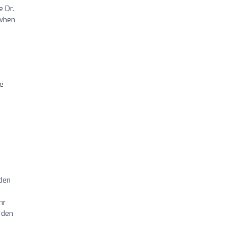
e Dr.
 when
le
den
hr
 den