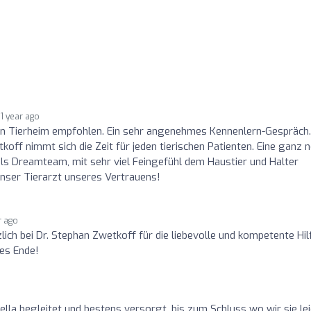
1 year ago
on Tierheim empfohlen. Ein sehr angenehmes Kennenlern-Gespräch.
off nimmt sich die Zeit für jeden tierischen Patienten. Eine ganz 
als Dreamteam, mit sehr viel Feingefühl dem Haustier und Halter
unser Tierarzt unseres Vertrauens!
r ago
ich bei Dr. Stephan Zwetkoff für die liebevolle und kompetente Hil
es Ende!
lla begleitet und bestens versorgt, bis zum Schluss wo wir sie le