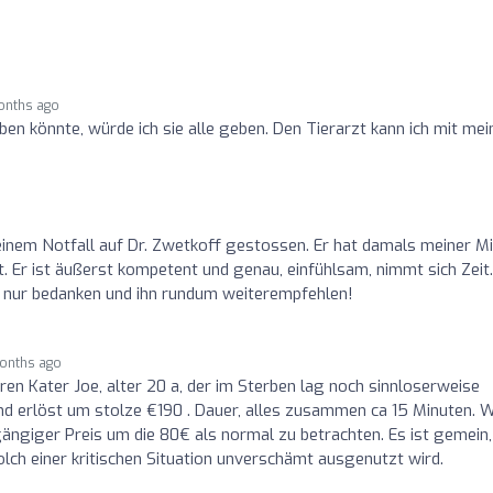
onths ago
ben könnte, würde ich sie alle geben. Den Tierarzt kann ich mit me
i einem Notfall auf Dr. Zwetkoff gestossen. Er hat damals meiner M
t. Er ist äußerst kompetent und genau, einfühlsam, nimmt sich Zeit.
ch nur bedanken und ihn rundum weiterempfehlen!
onths ago
en Kater Joe, alter 20 a, der im Sterben lag noch sinnloserweise
nd erlöst um stolze €190 . Dauer, alles zusammen ca 15 Minuten. 
gängiger Preis um die 80€ als normal zu betrachten. Es ist gemein,
solch einer kritischen Situation unverschämt ausgenutzt wird.