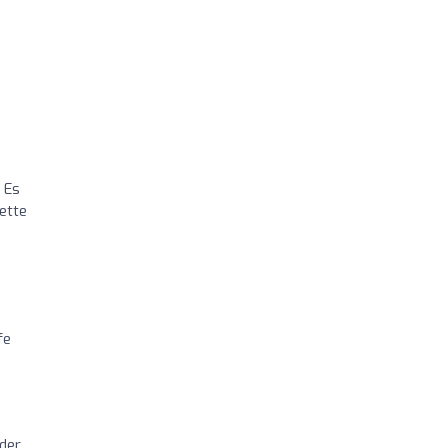
 Es
nette
fe
ider