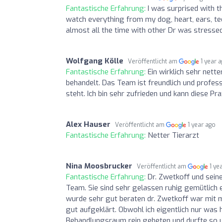
Fantastische Erfahrung:
I was surprised with t
watch everything from my dog, heart, ears, tee
almost all the time with other Dr was stressed
Wolfgang Kölle
Veröffentlicht am
1 year 
Fantastische Erfahrung:
Ein wirklich sehr nett
behandelt. Das Team ist freundlich und profess
steht. Ich bin sehr zufrieden und kann diese Pr
Alex Hauser
Veröffentlicht am
1 year ago
Fantastische Erfahrung:
Netter Tierarzt
Nina Moosbrucker
Veröffentlicht am
1 ye
Fantastische Erfahrung:
Dr. Zwetkoff und sein
Team. Sie sind sehr gelassen ruhig gemütlich en
wurde sehr gut beraten dr. Zwetkoff war mit m
gut aufgeklärt. Obwohl ich eigentlich nur was
Behandlungsraum rein gebeten und durfte so un