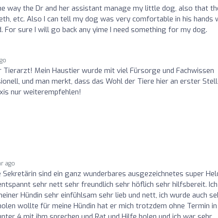
he way the Dr and her assistant manage my little dog, also that th
th, etc. Also I can tell my dog was very comfortable in his hands
. For sure I will go back any yime I need something for my dog.
ago
er Tierarzt! Mein Haustier wurde mit viel Fürsorge und Fachwissen
ionell, und man merkt, dass das Wohl der Tiere hier an erster Stel
axis nur weiterempfehlen!
ar ago
e Sekretärin sind ein ganz wunderbares ausgezeichnetes super Hel
tspannt sehr nett sehr freundlich sehr höflich sehr hilfsbereit. Ich
einer Hündin sehr einfühlsam sehr lieb und nett, ich wurde auch se
 holen wollte für meine Hündin hat er mich trotzdem ohne Termin in
ter 4 mit ihm sprechen und Rat und Hilfe holen und ich war sehr