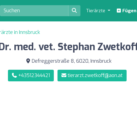
Tierärzte
Fügen S
rärzte in Innsbruck
Dr. med. vet. Stephan Zwetkof
Defreggerstraße 8, 6020, Innsbruck
+43512344421
tierarzt.zwetkoff@aon.at